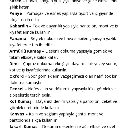
Saten
– Parlak, kaygan yüzeyiyle abiye ve gece elbiselerine
şıklık katar.
Penye
– Yumuşak ve esnek yapısıyla tişört ve iç giyimde
sıkça tercih edilir.
Gabardin
– Tok ve dayanıklı yapısıyla pantolon, mont ve iş
kıyafetlerinde kullanılır.
Panama
– Seyrek dokusu ve hava alabilen yapısıyla yazlık
kıyafetlerde tercih edilir.
Armürlü Kumaş
– Desenli dokuma yapısıyla gömlek ve
takım elbiseye kalite katar.
Dimi
– Çapraz dokuma tekniğiyle dayanıklı bir yüzey sunar;
kot ve iş kıyafetlerinde kullanılır.
Oxford
– Spor gömleklerin vazgeçilmezi olan hafif, tok bir
dokuma kumaştır.
Tensel
– Nefes alan ve dökümlü yapısıyla lüks gömlek ve
elbiselerde tercih edilir.
Kot Kumaş
– Dayanıklı denim yapısıyla pantolon, ceket ve
gömlek üretiminde kullanılır.
Kanvas
– Kalın ve sağlam yapısıyla çanta, mont ve
pantolonda sıkça kullanılır.
Jakarlı Kumaş
– Dokuma desenleri ile ağır elbise ve özel