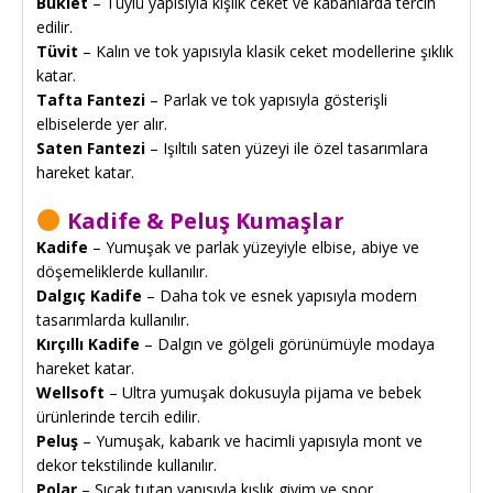
Buklet
– Tüylü yapısıyla kışlık ceket ve kabanlarda tercih
edilir.
Tüvit
– Kalın ve tok yapısıyla klasik ceket modellerine şıklık
katar.
Tafta Fantezi
– Parlak ve tok yapısıyla gösterişli
elbiselerde yer alır.
Saten Fantezi
– Işıltılı saten yüzeyi ile özel tasarımlara
hareket katar.
Kadife & Peluş Kumaşlar
Kadife
– Yumuşak ve parlak yüzeyiyle elbise, abiye ve
döşemeliklerde kullanılır.
Dalgıç Kadife
– Daha tok ve esnek yapısıyla modern
tasarımlarda kullanılır.
Kırçıllı Kadife
– Dalgın ve gölgeli görünümüyle modaya
hareket katar.
Wellsoft
– Ultra yumuşak dokusuyla pijama ve bebek
ürünlerinde tercih edilir.
Peluş
– Yumuşak, kabarık ve hacimli yapısıyla mont ve
dekor tekstilinde kullanılır.
Polar
– Sıcak tutan yapısıyla kışlık giyim ve spor