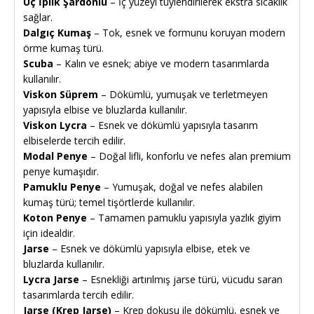
Üç İplik Şardonlu
– İç yüzeyi tüylendirilerek ekstra sıcaklık
sağlar.
Dalgıç Kumaş
– Tok, esnek ve formunu koruyan modern
örme kumaş türü.
Scuba
– Kalın ve esnek; abiye ve modern tasarımlarda
kullanılır.
Viskon Süprem
– Dökümlü, yumuşak ve terletmeyen
yapısıyla elbise ve bluzlarda kullanılır.
Viskon Lycra
– Esnek ve dökümlü yapısıyla tasarım
elbiselerde tercih edilir.
Modal Penye
– Doğal lifli, konforlu ve nefes alan premium
penye kumaşıdır.
Pamuklu Penye
– Yumuşak, doğal ve nefes alabilen
kumaş türü; temel tişörtlerde kullanılır.
Koton Penye
– Tamamen pamuklu yapısıyla yazlık giyim
için idealdir.
Jarse
– Esnek ve dökümlü yapısıyla elbise, etek ve
bluzlarda kullanılır.
Lycra Jarse
– Esnekliği artırılmış jarse türü, vücudu saran
tasarımlarda tercih edilir.
Jarse (Krep Jarse)
– Krep dokusu ile dökümlü, esnek ve