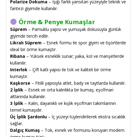
Polarize Dokuma
– Işığı farklı yansıtan yüzeyiyle teknik ve
fantezi giyimde kullanılır.
Örme & Penye Kumaşlar
Süprem
– Pamuklu yapısı ve yumuşak dokusuyla günlük
giyimde tercih edilir.
Likralı Süprem
– Esnek formu ile spor giyim ve tişörtlerde
ideal bir örme kumaştır.
Ribana
– Yüksek esneklik sunar; yaka, kol ve manşetlerde
kullanılır.
Interlok
– Çift katlı yapısı ile tok ve kaliteli bir örme
kumaştır.
Kaşkorse
– Fitilli yapısıyla atlet, bady ve taytlarda kullanılır.
2 İplik
– Esnek ve orta kalınlıkta bir kumaş; eşofman
altlarında kullanılır.
3 İplik
– Kalın, dayanıklı ve kışlık eşofman takımlarının
temel kumaşıdır.
Üç İplik Şardonlu
– İç yüzeyi tüylendirilerek ekstra sıcaklık
sağlar.
Dalgıç Kumaş
– Tok, esnek ve formunu koruyan modern
örme kumaş türü.