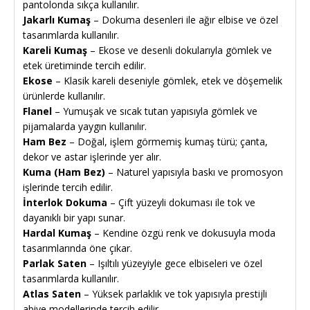
pantolonda sıkça kullanılır.
Jakarlı Kumaş
– Dokuma desenleri ile ağır elbise ve özel
tasarımlarda kullanılır.
Kareli Kumaş
– Ekose ve desenli dokularıyla gömlek ve
etek üretiminde tercih edilir.
Ekose
– Klasik kareli deseniyle gömlek, etek ve döşemelik
ürünlerde kullanılır.
Flanel
– Yumuşak ve sıcak tutan yapısıyla gömlek ve
pijamalarda yaygın kullanılır.
Ham Bez
– Doğal, işlem görmemiş kumaş türü; çanta,
dekor ve astar işlerinde yer alır.
Kuma (Ham Bez)
– Naturel yapısıyla baskı ve promosyon
işlerinde tercih edilir.
İnterlok Dokuma
– Çift yüzeyli dokuması ile tok ve
dayanıklı bir yapı sunar.
Hardal Kumaş
– Kendine özgü renk ve dokusuyla moda
tasarımlarında öne çıkar.
Parlak Saten
– Işıltılı yüzeyiyle gece elbiseleri ve özel
tasarımlarda kullanılır.
Atlas Saten
– Yüksek parlaklık ve tok yapısıyla prestijli
abiye modellerinde tercih edilir.