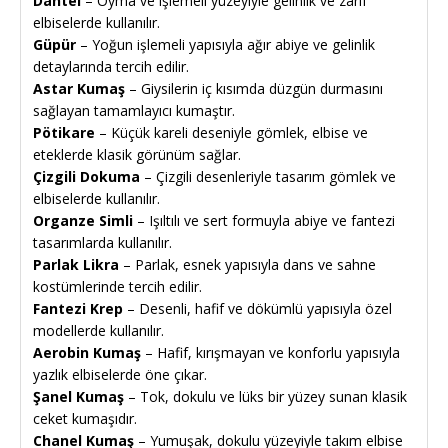
Dantel
– Oyma ve işlemeli yüzeyiyle gelinlik ve zarif
elbiselerde kullanılır.
Güpür
– Yoğun işlemeli yapısıyla ağır abiye ve gelinlik
detaylarında tercih edilir.
Astar Kumaş
– Giysilerin iç kısımda düzgün durmasını
sağlayan tamamlayıcı kumaştır.
Pötikare
– Küçük kareli deseniyle gömlek, elbise ve
eteklerde klasik görünüm sağlar.
Çizgili Dokuma
– Çizgili desenleriyle tasarım gömlek ve
elbiselerde kullanılır.
Organze Simli
– Işıltılı ve sert formuyla abiye ve fantezi
tasarımlarda kullanılır.
Parlak Likra
– Parlak, esnek yapısıyla dans ve sahne
kostümlerinde tercih edilir.
Fantezi Krep
– Desenli, hafif ve dökümlü yapısıyla özel
modellerde kullanılır.
Aerobin Kumaş
– Hafif, kırışmayan ve konforlu yapısıyla
yazlık elbiselerde öne çıkar.
Şanel Kumaş
– Tok, dokulu ve lüks bir yüzey sunan klasik
ceket kumaşıdır.
Chanel Kumaş
– Yumuşak, dokulu yüzeyiyle takım elbise