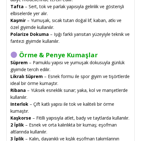
Tafta
– Sert, tok ve parlak yapısıyla gelinlik ve gösterişli
elbiselerde yer alır.
Kaşmir
– Yumuşak, sıcak tutan doğal lif; kaban, atkı ve
özel giyimde kullanılır.
Polarize Dokuma
– Işığı farklı yansıtan yüzeyiyle teknik ve
fantezi giyimde kullanılır.
Örme & Penye Kumaşlar
Süprem
– Pamuklu yapısı ve yumuşak dokusuyla günlük
giyimde tercih edilir.
Likralı Süprem
– Esnek formu ile spor giyim ve tişörtlerde
ideal bir örme kumaştır.
Ribana
– Yüksek esneklik sunar; yaka, kol ve manşetlerde
kullanılır.
Interlok
– Çift katlı yapısı ile tok ve kaliteli bir örme
kumaştır.
Kaşkorse
– Fitilli yapısıyla atlet, bady ve taytlarda kullanılır.
2 İplik
– Esnek ve orta kalınlıkta bir kumaş; eşofman
altlarında kullanılır.
3 İplik
– Kalın, dayanıklı ve kışlık eşofman takımlarının