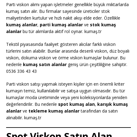
Parti viskon alımı yapan işletmeler genellikle büyük miktarlarda
kumaş satın alır. Bu firmalar sayesinde üreticiler stok
maliyetinden kurtulur ve hızlı nakit akışı elde eder. Özellikle
kumaş alanlar
,
parti kumaş alanlar
ve
stok kumaş
alanlar
bu tür alımlarda aktif rol oynar. kumaş.tr
Tekstil piyasasında faaliyet gösteren alıcılar farklı viskon
türlerini satın alabilir. Bunlar arasında desenli viskon, düz boyalı
viskon, dokuma viskon ve örme viskon kumaşlar bulunur. Bu
nedenle
kumaş satın alanlar
geniş ürün çeşitliliğine sahiptir.
0536 336 43 43
Parti viskon satışı yapmak isteyen kişiler için en önemli kriter
kumaşın temiz, kullanılabilir ve satışa uygun olmasıdır. Bu tür
kumaşlar moda üretiminde veya yeni koleksiyonlarda yeniden
değerlendirilir. Bu nedenle
spot kumaş alan
,
karışık kumaş
alanlar
ve
tekleme kumaş alanlar
tarafından da satın
alınabilir. kumaş.tr
Spot Viskon Satın Alan